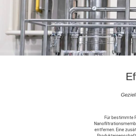
Ef
Geziel
Für bestimmte P
Nanofiltrationsmemb
entfernen. Eine zusä
Produkteigenschafte