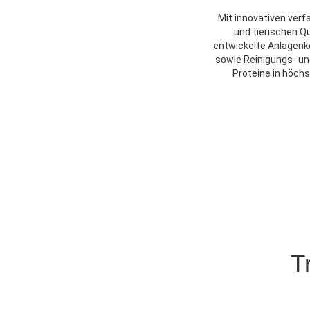
Mit innovativen ver
und tierischen Q
entwickelte Anlagenk
sowie Reinigungs- u
Proteine in höchs
T