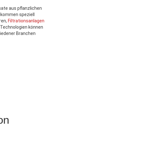
ate aus pflanzlichen
i kommen speziell
ren,
Filtrationsanlagen
r Technologien können
chiedener Branchen
on