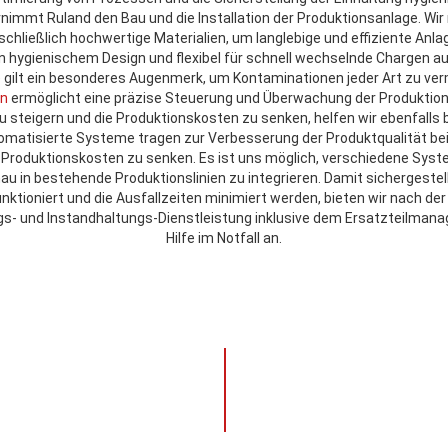
nimmt Ruland den Bau und die Installation der Produktionsanlage. Wi
chließlich hochwertige Materialien, um langlebige und effiziente Anla
in hygienischem Design und flexibel für schnell wechselnde Chargen a
) gilt ein besonderes Augenmerk, um Kontaminationen jeder Art zu ve
on
ermöglicht eine präzise Steuerung und Überwachung der Produktio
zu steigern und die Produktionskosten zu senken, helfen wir ebenfalls b
matisierte Systeme tragen zur Verbesserung der Produktqualität bei, 
, Produktionskosten zu senken. Es ist uns möglich, verschiedene S
u in bestehende Produktionslinien zu integrieren. Damit sichergestellt
nktioniert und die Ausfallzeiten minimiert werden, bieten wir nach der 
- und Instandhaltungs-Dienstleistung inklusive dem Ersatzteilmana
Hilfe im Notfall an.