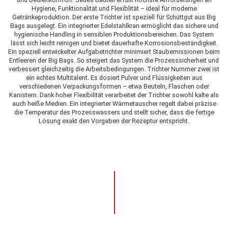
Hygiene, Funktionalität und Flexiblität – ideal für moderne
Getränkeproduktion. Der erste Trichter ist speziell für Schüttgut aus Big
Bags ausgelegt. Ein integrierter Edelstahlkran ermöglicht das sichere und
hygienische Handling in sensiblen Produktionsbereichen. Das System
lässt sich leicht reinigen und bietet dauerhafte Korrosionsbeständigkeit.
Ein speziell entwickelter Aufgabetrichter minimiert Staubemissionen beim
Entleeren der Big Bags. So steigert das System die Prozesssicherheit und
verbessert gleichzeitig die Arbeitsbedingungen. Trichter Nummer zwei ist
ein echtes Multitalent. Es dosiert Pulver und Flüssigkeiten aus
verschiedenen Verpackungsformen – etwa Beuteln, Flaschen oder
Kanistern. Dank hoher Flexibilität verarbeitet der Trichter sowohl kalte als
auch heiße Medien. Ein integrierter Wärmetauscher regelt dabei präzise
die Temperatur des Prozesswassers und stellt sicher, dass die fertige
Lösung exakt den Vorgaben der Rezeptur entspricht.