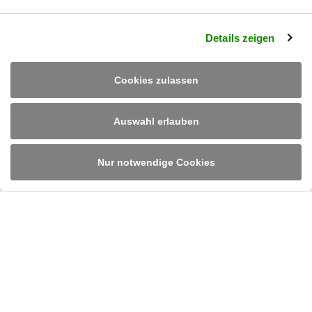
Details zeigen
Cookies zulassen
Auswahl erlauben
Ruland Engineering & Consulting GmbH
Im Altenschemel 55
D-67435 Neustadt/Weinstraße
Tel.
+49 6327 382 0
/
info@rulandec.com
Nur notwendige Cookies
DE
EN
PL
Impressum
Datenschutz
Cookies
AGB
Einkaufsbedingungen
Gender-Hinweis
Hinweisgeber