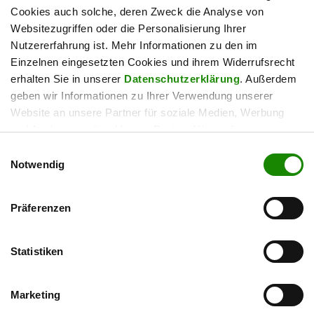
Cookies auch solche, deren Zweck die Analyse von
Websitezugriffen oder die Personalisierung Ihrer
Nutzererfahrung ist. Mehr Informationen zu den im
Einzelnen eingesetzten Cookies und ihrem Widerrufsrecht
erhalten Sie in unserer
Datenschutzerklärung
. Außerdem
geben wir Informationen zu Ihrer Verwendung unserer
Website an unsere Partner für soziale Medien, Werbung
und Analysen weiter. Unsere Partner führen diese
Informationen möglicherweise mit weiteren Daten
Einwilligungsauswahl
zusammen, die Sie ihnen bereitgestellt haben oder die sie
Notwendig
im Rahmen Ihrer Nutzung der Dienste gesammelt haben.
Ihre Einwilligung zur Verwendung können Sie jederzeit hier
Präferenzen
widerrufen.
Mit dem Absenden des Kontaktformulars verarbeiten und speichern wir Ihre
Daten zur Bearbeitung Ihres Anliegens. In unserer
Datenschutzerklärung
finden Sie unsere Richtlinien zur Datenverarbeitung und Widerrufshinweise.
Statistiken
Senden
Marketing