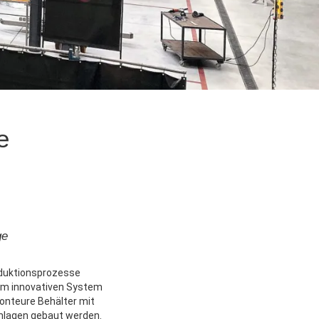
e
ge
oduktionsprozesse
nem innovativen System
onteure Behälter mit
nlagen gebaut werden.