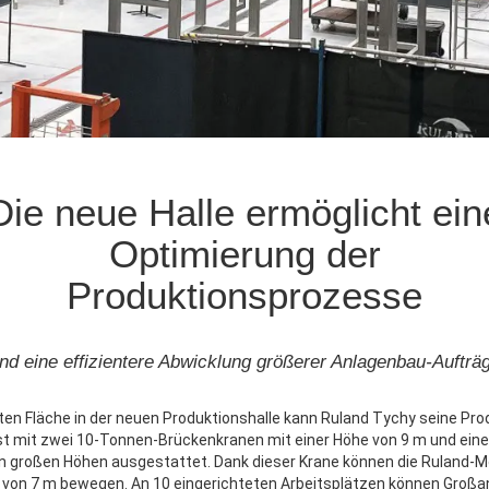
Die neue Halle ermöglicht ein
Optimierung der
Produktionsprozesse
nd eine effizientere Abwicklung größerer Anlagenbau-Aufträ
rten Fläche in der neuen Produktionshalle kann Ruland Tychy seine Pr
 ist mit zwei 10-Tonnen-Brückenkranen mit einer Höhe von 9 m und ei
n großen Höhen ausgestattet. Dank dieser Krane können die Ruland-M
 von 7 m bewegen. An 10 eingerichteten Arbeitsplätzen können Großa