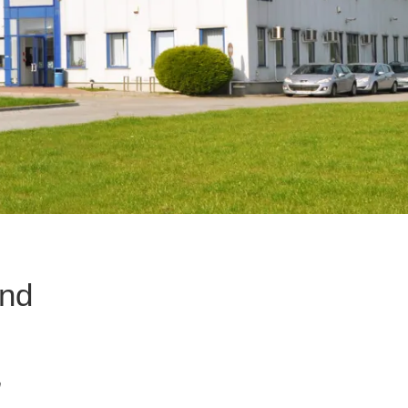
and
n