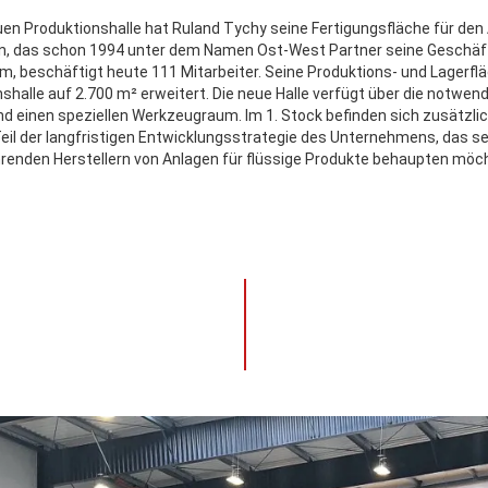
en Produktionshalle hat Ruland Tychy seine Fertigungsfläche für den
, das schon 1994 unter dem Namen Ost-West Partner seine Geschäfts
m, beschäftigt heute 111 Mitarbeiter. Seine Produktions- und Lagerfl
shalle auf 2.700 m² erweitert. Die neue Halle verfügt über die notwend
d einen speziellen Werkzeugraum. Im 1. Stock befinden sich zusätzli
 Teil der langfristigen Entwicklungsstrategie des Unternehmens, das s
renden Herstellern von Anlagen für flüssige Produkte behaupten möc