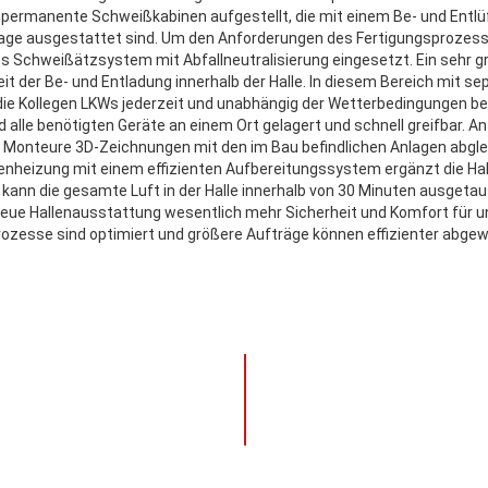
 permanente Schweißkabinen aufgestellt, die mit einem Be- und Ent
age ausgestattet sind. Um den Anforderungen des Fertigungsprozess
s Schweißätzsystem mit Abfallneutralisierung eingesetzt. Ein sehr gr
keit der Be- und Entladung innerhalb der Halle. In diesem Bereich mit s
ie Kollegen LKWs jederzeit und unabhängig der Wetterbedingungen be
alle benötigten Geräte an einem Ort gelagert und schnell greifbar. A
 Monteure 3D-Zeichnungen mit den im Bau befindlichen Anlagen abglei
heizung mit einem effizienten Aufbereitungssystem ergänzt die Hal
ann die gesamte Luft in der Halle innerhalb von 30 Minuten ausgetaus
 neue Hallenausstattung wesentlich mehr Sicherheit und Komfort für un
ozesse sind optimiert und größere Aufträge können effizienter abgew