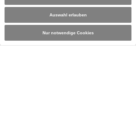
Auswahl erlauben
Ruland Engineering & Consulting GmbH
Im Altenschemel 55
D-67435 Neustadt/Weinstraße
Tel.
+49 6327 382 0
/
info@rulandec.com
Nur notwendige Cookies
DE
EN
PL
Impressum
Datenschutz
Cookies
AGB
Einkaufsbedingungen
Gender-Hinweis
Hinweisgeber