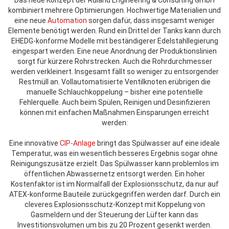
Das neue Konzept der Ruland Engineering & Consulting GmbH
kombiniert mehrere Optimierungen. Hochwertige Materialien und
eine neue
Automation
sorgen dafür, dass insgesamt weniger
Elemente benötigt werden. Rund ein Drittel der Tanks kann durch
EHEDG-konforme Modelle mit beständigerer Edelstahllegierung
eingespart werden. Eine neue Anordnung der Produktionslinien
sorgt für kürzere Rohrstrecken. Auch die Rohrdurchmesser
werden verkleinert. Insgesamt fällt so weniger zu entsorgender
Restmüll an. Vollautomatisierte Ventilknoten erübrigen die
manuelle Schlauchkoppelung – bisher eine potentielle
Fehlerquelle. Auch beim Spülen, Reinigen und Desinfizieren
können mit einfachen Maßnahmen Einsparungen erreicht
werden:
Eine innovative
CIP-Anlage
bringt das Spülwasser auf eine ideale
Temperatur, was ein wesentlich besseres Ergebnis sogar ohne
Reinigungszusätze erzielt. Das Spülwasser kann problemlos im
öffentlichen Abwassernetz entsorgt werden. Ein hoher
Kostenfaktor ist im Normalfall der Explosionsschutz, da nur auf
ATEX-konforme Bauteile zurückgegriffen werden darf. Durch ein
cleveres Explosionsschutz-Konzept mit Koppelung von
Gasmeldern und der Steuerung der Lüfter kann das
Investitionsvolumen um bis zu 20 Prozent gesenkt werden.