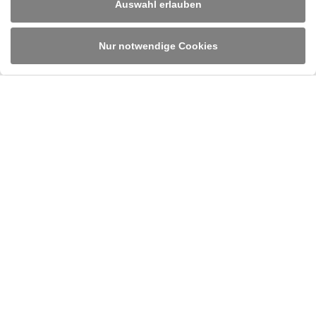
Auswahl erlauben
Ruland Engineering & Consulting GmbH
Im Altenschemel 55
D-67435 Neustadt/Weinstraße
Tel.
+49 6327 382 0
/
info@rulandec.com
Nur notwendige Cookies
DE
EN
PL
Impressum
Datenschutz
Cookies
AGB
Einkaufsbedingungen
Gender-Hinweis
Hinweisgeber